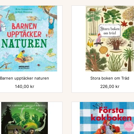


Barnen upptäcker naturen
Stora boken om Träd
Pris
140,00 kr
Pris
226,00 kr