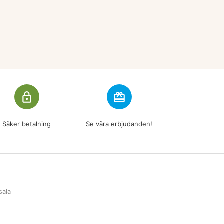
lock_outline
redeem
Säker betalning
Se våra erbjudanden!
sala