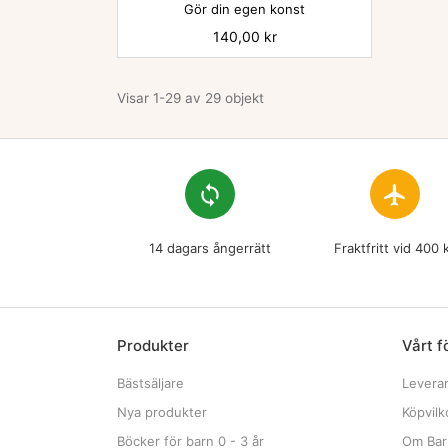
Gör din egen konst
Pris
140,00 kr
Visar 1-29 av 29 objekt
loop
flight
14 dagars ångerrätt
Fraktfritt vid 400 
Produkter
Vårt f
Bästsäljare
Levera
Nya produkter
Köpvilk
Böcker för barn 0 - 3 år
Om Bar