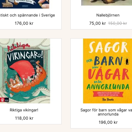


tiskt och spännande i Sverige
Nallebjörnen
Pris
176,00 kr
Pris
75,00 kr
Baspris
150,00 kr


Riktiga vikingar!
Sagor för barn som vågar va
annorlunda
Pris
118,00 kr
Pris
196,00 kr