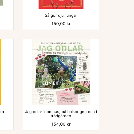

Så gör djur ungar
Pris
150,00 kr

ra
Jag odlar inomhus, på balkongen och i
trädgården
Pris
154,00 kr