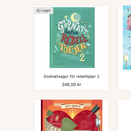
Ej i lager
Godnattsagor för rebelltjejer 2
Pris
248,00 kr