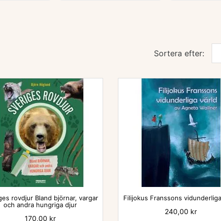
Sortera efter:


ges rovdjur Bland björnar, vargar
Filijokus Franssons vidunderliga
och andra hungriga djur
Pris
240,00 kr
Pris
170,00 kr