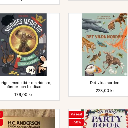


eriges medeltid - om riddare,
Det vilda norden
bönder och blodbad
Pris
228,00 kr
Pris
176,00 kr
!
På rea!
−50%