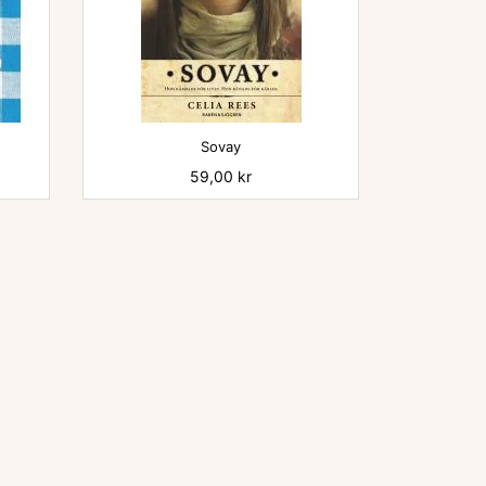

Sovay
Pris
59,00 kr