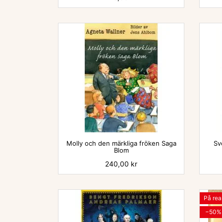

Molly och den märkliga fröken Saga
Sv
Blom
Pris
240,00 kr
På rea
−50%