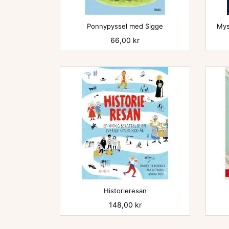

Ponnypyssel med Sigge
Mys
Pris
66,00 kr

Historieresan
Pris
148,00 kr