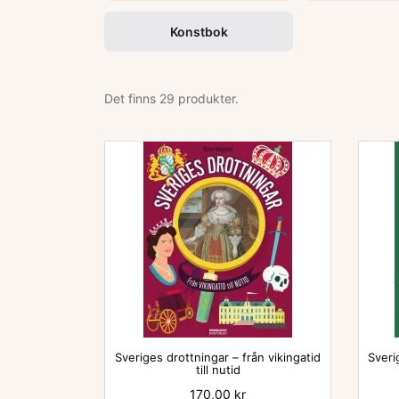
Konstbok
Det finns 29 produkter.

Sveriges drottningar – från vikingatid
Sveri
till nutid
Pris
170,00 kr