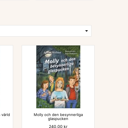


 värld
Molly och den besynnerliga
glaspucken
Pris
240,00 kr