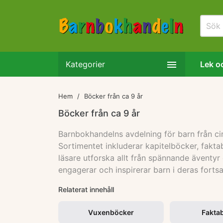

Kategorier
Lek oc
Hem
Böcker från ca 9 år
Böcker från ca 9 år
Barnbokhandelns avdelning för barn från cir
Sortimentet inkluderar kapitelböcker, fak
läsare utforska allt från spännande äventyr 
engagerar och inspirerar barn i deras fortsa
Relaterat innehåll
Vuxenböcker
Fakta