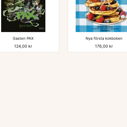


Gasten PAX
Nya första kokboken
Pris
124,00 kr
Pris
176,00 kr