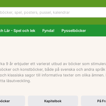
h Lär - Spel och lek
Fynda!
Pysselböcker
ka 9 år erbjuder ett varierat utbud av böcker som stimulera
taböcker och konstböcker, både på svenska och andra språk
och klassiska sagor till informativa texter om olika ämnen.
tta läsutveckling.
böcker
Kapitelbok
På F