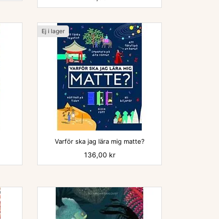
Ej i lager
Varför ska jag lära mig matte?
Pris
136,00 kr