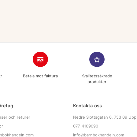
line_style
star_border
kr
Betala mot faktura
Kvalitetssäkrade
produkter
öretag
Kontakta oss
nser och returer
Nedre Slottsgatan 6, 753 09 Upp
or
077-4109090
nbokhandeln.com
info@barnbokhandeln.com