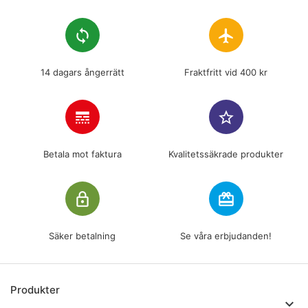
loop
flight
14 dagars ångerrätt
Fraktfritt vid 400 kr
line_style
star_border
Betala mot faktura
Kvalitetssäkrade produkter
lock_outline
redeem
Säker betalning
Se våra erbjudanden!
Produkter
