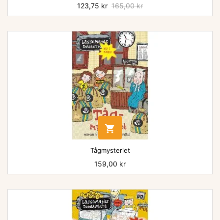
Pris
123,75 kr
Baspris
165,00 kr

Tågmysteriet
Pris
159,00 kr