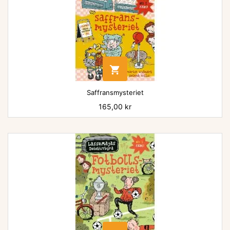

Saffransmysteriet
Pris
165,00 kr