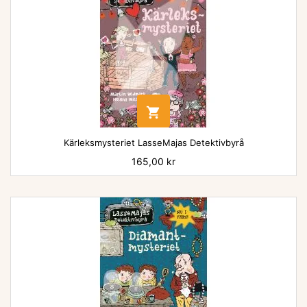

Kärleksmysteriet LasseMajas Detektivbyrå
Pris
165,00 kr