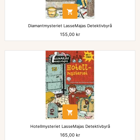

Diamantmysteriet LasseMajas Detektivbyrå
Pris
155,00 kr

Hotellmysteriet LasseMajas Detektivbyrå
Pris
165,00 kr