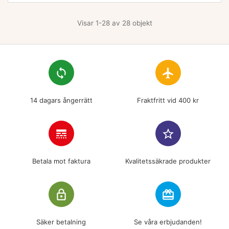
Visar 1-28 av 28 objekt
loop
flight
14 dagars ångerrätt
Fraktfritt vid 400 kr
line_style
star_border
Betala mot faktura
Kvalitetssäkrade produkter
lock_outline
redeem
Säker betalning
Se våra erbjudanden!