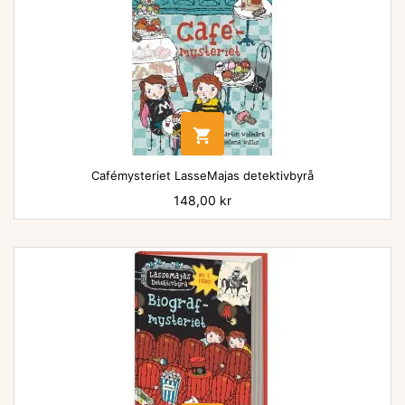

Cafémysteriet LasseMajas detektivbyrå
Pris
148,00 kr