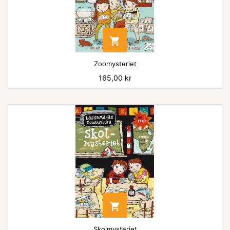

Zoomysteriet
Pris
165,00 kr

Skolmysteriet