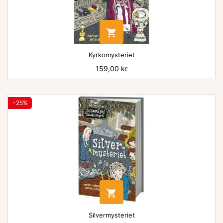

Kyrkomysteriet
Pris
159,00 kr
−25%

Silvermysteriet