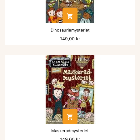

Dinosauriemysteriet
Pris
149,00 kr

Maskeradmysteriet
Pris
149,00 kr