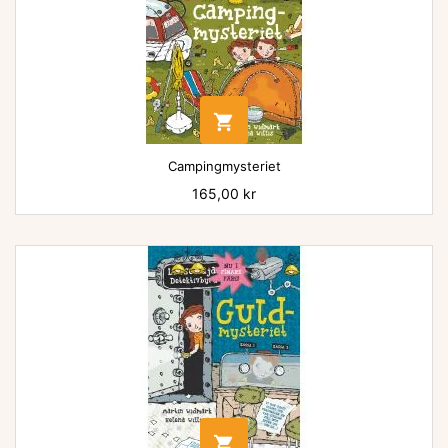

Campingmysteriet
Pris
165,00 kr
