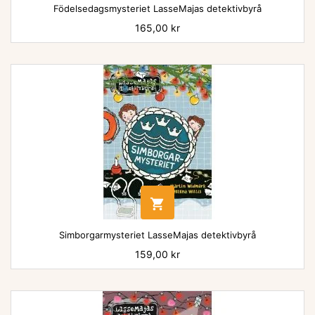
Födelsedagsmysteriet LasseMajas detektivbyrå
Pris
165,00 kr

Simborgarmysteriet LasseMajas detektivbyrå
Pris
159,00 kr