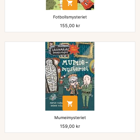

Fotbollsmysteriet
Pris
155,00 kr

Mumeimysteriet
Pris
159,00 kr