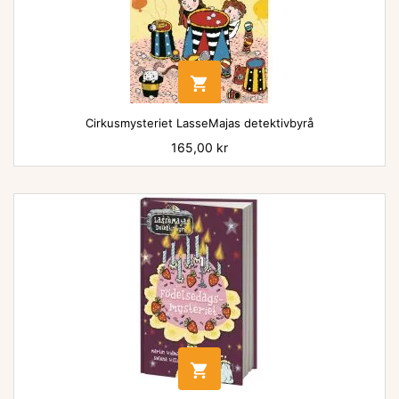

Cirkusmysteriet LasseMajas detektivbyrå
Pris
165,00 kr
