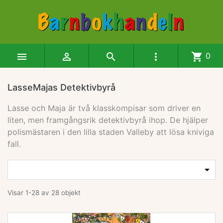




shopping_cart
0
LasseMajas Detektivbyrå
Lasse och Maja är två klasskompisar som driver en
liten, men framgångsrik detektivbyrå ihop. De hjälper
polismästaren i den lilla staden Valleby att lösa kniviga
fall.
Produkter i denna kategori

Visar 1-28 av 28 objekt