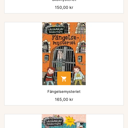
Pris
150,00 kr

Fängelsemysteriet
Pris
165,00 kr