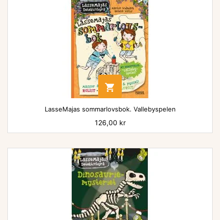

LasseMajas sommarlovsbok. Vallebyspelen
Pris
126,00 kr