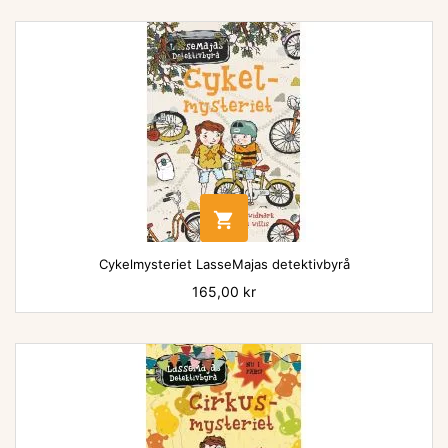

Cykelmysteriet LasseMajas detektivbyrå
Pris
165,00 kr