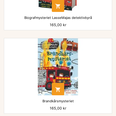

Biografmysteriet LasseMajas detektivbyrå
Pris
165,00 kr

Brandkårsmysteriet
Pris
165,00 kr