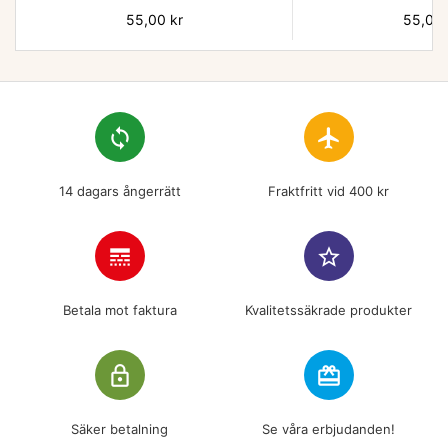
Pris
55,00 kr
Pris
55,00 
loop
flight
14 dagars ångerrätt
Fraktfritt vid 400 kr
line_style
star_border
Betala mot faktura
Kvalitetssäkrade produkter
lock_outline
redeem
Säker betalning
Se våra erbjudanden!