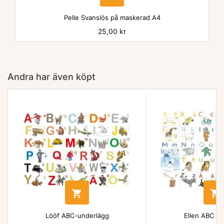
Pelle Svanslös på maskerad A4
Pris
25,00 kr
Andra har även köpt


Lööf ABC-underlägg
Ellen ABC un