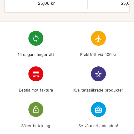
Pris
55,00 kr
Pris
55,00 
loop
flight
14 dagars ångerrätt
Fraktfritt vid 400 kr
line_style
star_border
Betala mot faktura
Kvalitetssäkrade produkter
lock_outline
redeem
Säker betalning
Se våra erbjudanden!