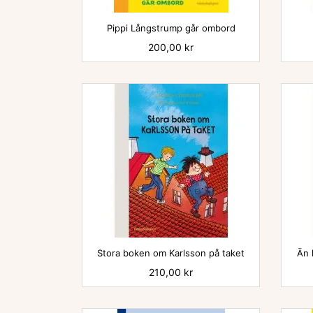

Pippi Långstrump går ombord
Pris
200,00 kr

Stora boken om Karlsson på taket
Än 
Pris
210,00 kr