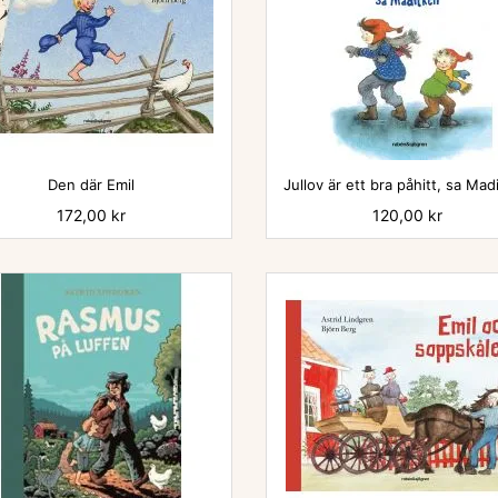


Den där Emil
Jullov är ett bra påhitt, sa Ma
Pris
172,00 kr
Pris
120,00 kr