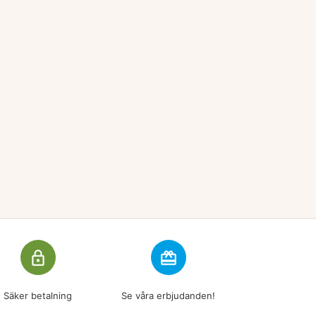
lock_outline
redeem
Säker betalning
Se våra erbjudanden!