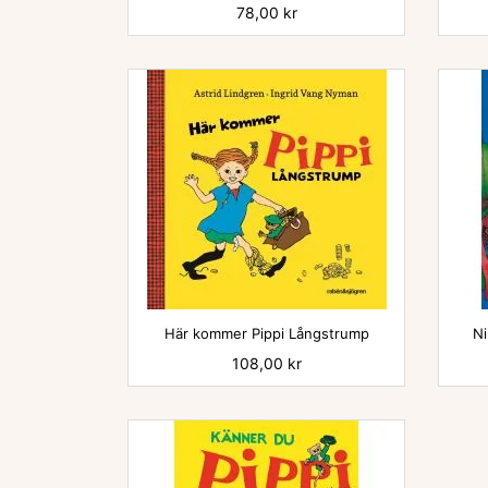
Pris
78,00 kr

Här kommer Pippi Långstrump
Ni
Pris
108,00 kr