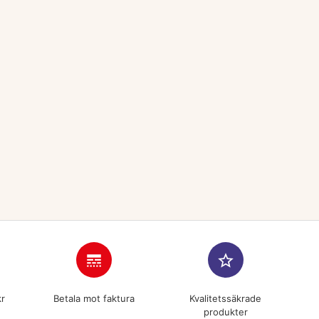
line_style
star_border
kr
Betala mot faktura
Kvalitetssäkrade
produkter