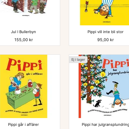


Jul I Bullerbyn
Pippi vill inte bli stor
Pris
155,00 kr
Pris
95,00 kr
Ej i lager

Pippi går i affärer
Pippi har julgransplundrin