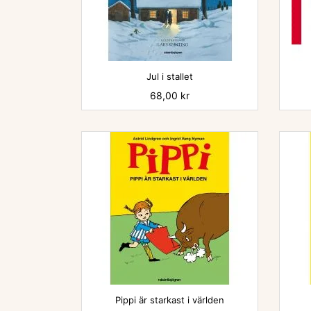
Jul i stallet
Pris
68,00 kr

Pippi är starkast i världen