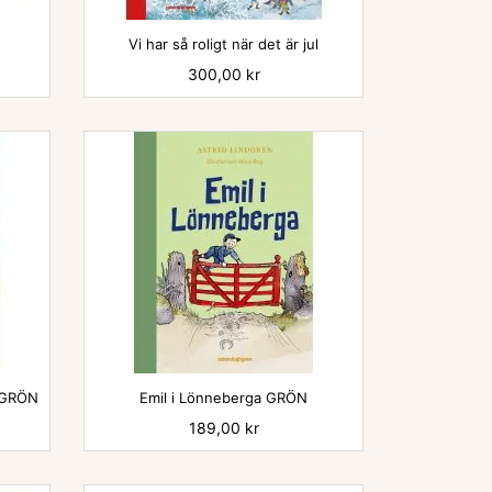

Vi har så roligt när det är jul
Pris
300,00 kr

a GRÖN
Emil i Lönneberga GRÖN
Pris
189,00 kr