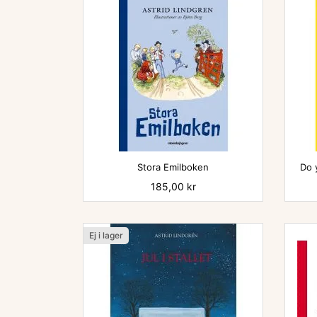

Stora Emilboken
Do 
Pris
185,00 kr
Ej i lager