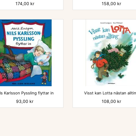
Pris
174,00 kr
Pris
158,00 kr


ls Karlsson Pyssling flyttar in
Visst kan Lotta nästan allti
Pris
93,00 kr
Pris
108,00 kr