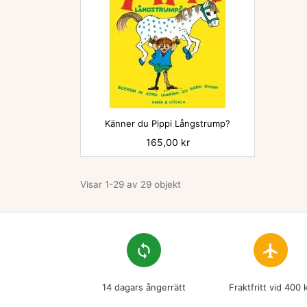

Känner du Pippi Långstrump?
Pris
165,00 kr
Visar 1-29 av 29 objekt
loop
flight
14 dagars ångerrätt
Fraktfritt vid 400 