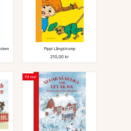

dicken
Pippi Långstrump
Pris
210,00 kr
På rea!