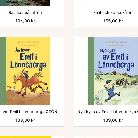


Rasmus på luffen
Emil och soppskålen
Pris
194,00 kr
Pris
165,00 kr


lever Emil i Lönneberga GRÖN
Nya hyss av Emil i Lönneberg
Pris
189,00 kr
Pris
189,00 kr