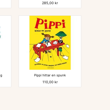
Pris
285,00 kr

ng
Pippi hittar en spunk
Pris
110,00 kr