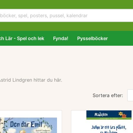
h Lär - Spel och lek
Fynda!
Pysselböcker
strid Lindgren hittar du här.
Sortera efter: