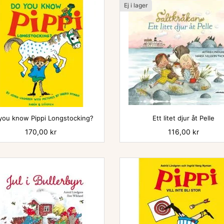
Ej i lager

you know Pippi Longstocking?
Ett litet djur åt Pelle
Pris
170,00 kr
Pris
116,00 kr