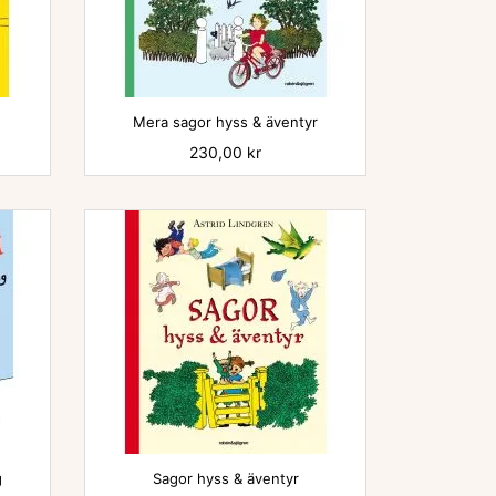

Mera sagor hyss & äventyr
Pris
230,00 kr

g
Sagor hyss & äventyr