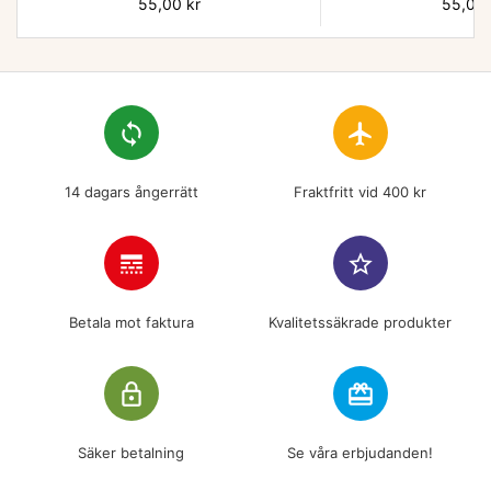
Pris
55,00 kr
Pris
55,00 
loop
flight
14 dagars ångerrätt
Fraktfritt vid 400 kr
line_style
star_border
Betala mot faktura
Kvalitetssäkrade produkter
lock_outline
redeem
Säker betalning
Se våra erbjudanden!