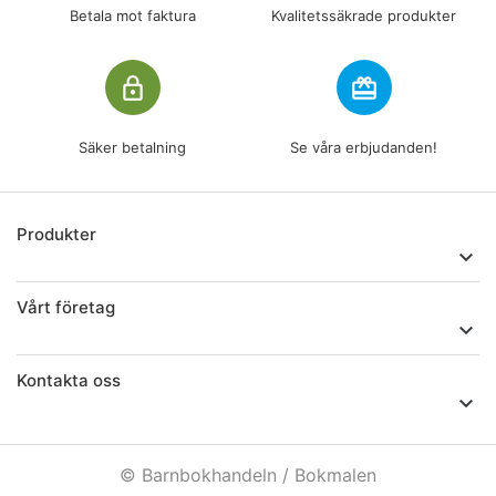
Betala mot faktura
Kvalitetssäkrade produkter
lock_outline
redeem
Säker betalning
Se våra erbjudanden!
Produkter

Vårt företag

Kontakta oss

© Barnbokhandeln / Bokmalen