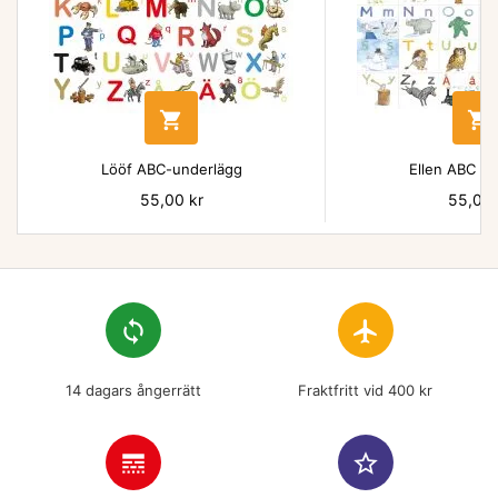


Lööf ABC-underlägg
Ellen ABC un
Pris
55,00 kr
Pris
55,00 
loop
flight
14 dagars ångerrätt
Fraktfritt vid 400 kr
line_style
star_border