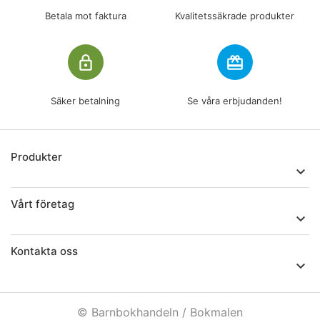
Betala mot faktura
Kvalitetssäkrade produkter
lock_outline
redeem
Säker betalning
Se våra erbjudanden!
Produkter

Vårt företag

Kontakta oss

© Barnbokhandeln / Bokmalen