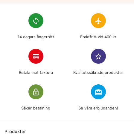
loop
flight
14 dagars ångerrätt
Fraktfritt vid 400 kr
line_style
star_border
Betala mot faktura
Kvalitetssäkrade produkter
lock_outline
redeem
Säker betalning
Se våra erbjudanden!
Produkter