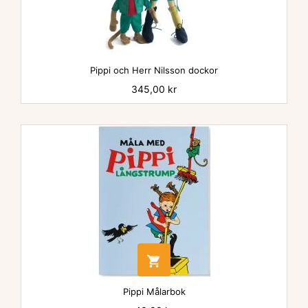
Pippi och Herr Nilsson dockor
Pris
345,00 kr

Pippi Målarbok