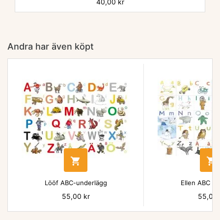
Pris
40,00 kr
Andra har även köpt


Lööf ABC-underlägg
Ellen ABC un
Pris
55,00 kr
Pris
55,00 