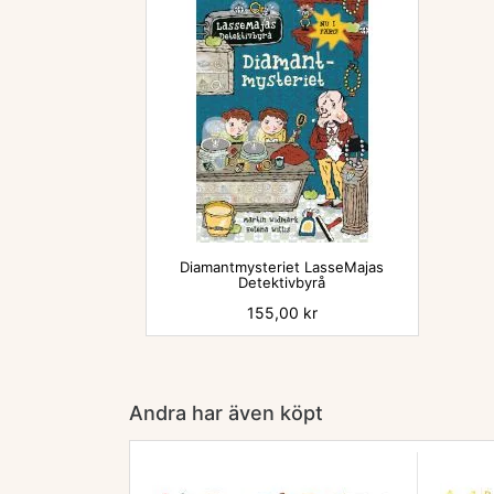

Diamantmysteriet LasseMajas
Detektivbyrå
Pris
155,00 kr
Andra har även köpt