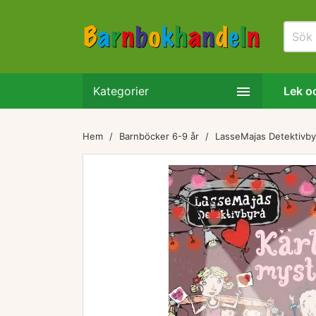

Kategorier
Lek oc
Hem
Barnböcker 6-9 år
LasseMajas Detektivby