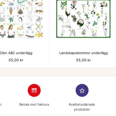


Ellen ABC underlägg
Landskapsblommor underlägg
Pris
55,00 kr
Pris
55,00 kr
line_style
star_border
kr
Betala mot faktura
Kvalitetssäkrade
produkter