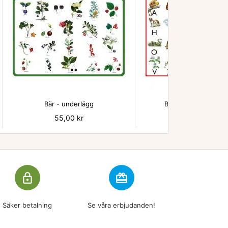


Bär - underlägg
Beskow ABC underl
Pris
55,00 kr
Pris
55,00 kr
lock_outline
redeem
Säker betalning
Se våra erbjudanden!