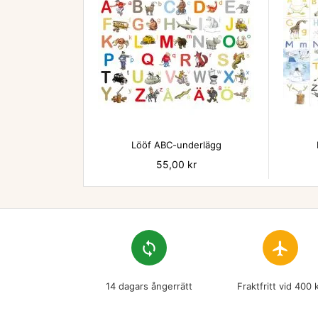

Lööf ABC-underlägg
Pris
55,00 kr
loop
flight
14 dagars ångerrätt
Fraktfritt vid 400 