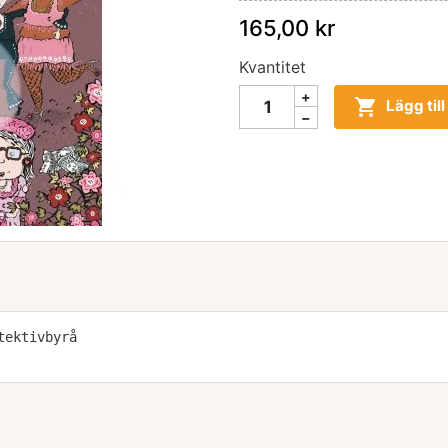
165,00 kr
Kvantitet

Lägg til
tektivbyrå