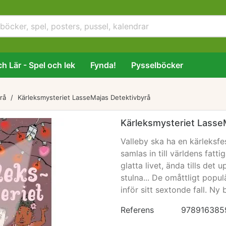
h Lär - Spel och lek
Fynda!
Pysselböcker
rå
Kärleksmysteriet LasseMajas Detektivbyrå
Kärleksmysteriet Lasse
Valleby ska ha en kärleksfe
samlas in till världens fatt
glatta livet, ända tills det
stulna... De omåttligt popu
inför sitt sextonde fall. Ny
Referens
978916385