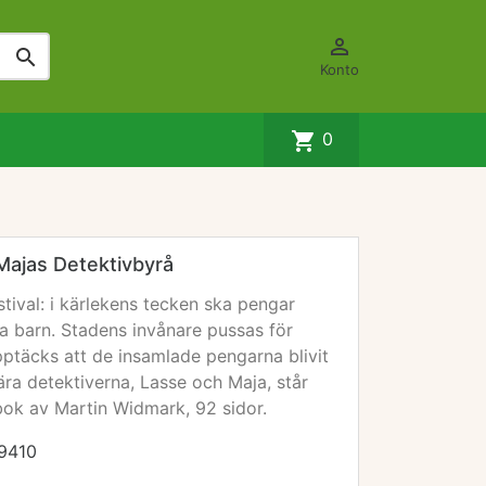


Konto
shopping_cart
0
Majas Detektivbyrå
stival: i kärlekens tecken ska pengar
iga barn. Stadens invånare pussas för
 upptäcks att de insamlade pengarna blivit
lära detektiverna, Lasse och Maja, står
 bok av Martin Widmark, 92 sidor.
9410