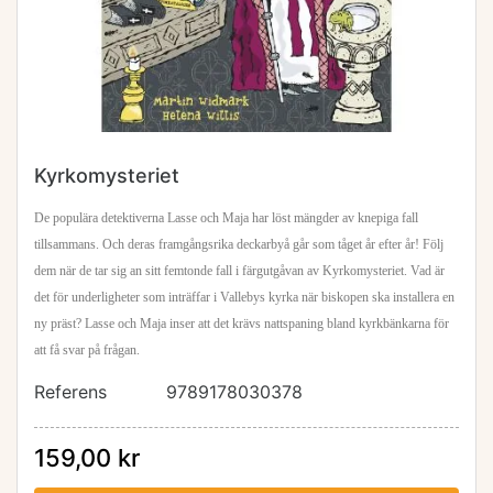
Kyrkomysteriet
De populära detektiverna Lasse och Maja har löst mängder av knepiga fall
tillsammans. Och deras framgångsrika deckarbyå går som tåget år efter år! Följ
dem när de tar sig an sitt femtonde fall i
färgutgåvan av Kyrkomysteriet. Vad är
det för underligheter som inträffar i Vallebys kyrka när biskopen ska installera en
ny präst? Lasse och Maja inser att det krävs nattspaning bland
kyrkbänkarna för
att få svar på frågan.
Referens
9789178030378
159,00 kr