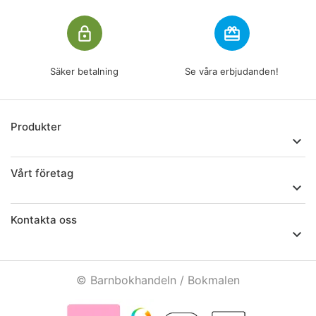
lock_outline
redeem
Säker betalning
Se våra erbjudanden!
Produkter

Vårt företag

Kontakta oss

© Barnbokhandeln / Bokmalen