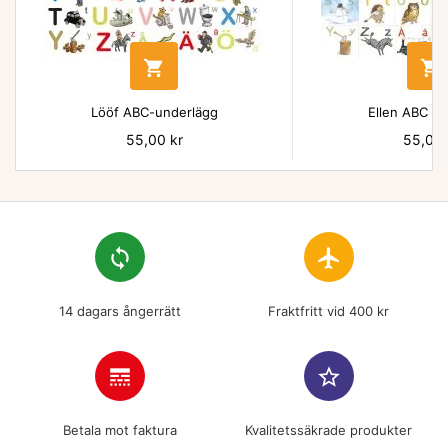


Lööf ABC-underlägg
Ellen ABC un
Pris
55,00 kr
Pris
55,00 
loop
flight
14 dagars ångerrätt
Fraktfritt vid 400 kr
line_style
star_border
Betala mot faktura
Kvalitetssäkrade produkter