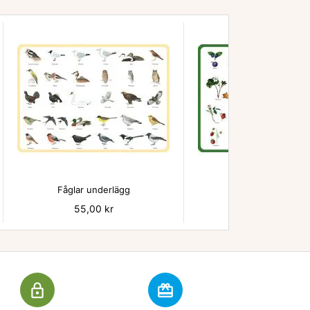


Fåglar underlägg
Bär - underlägg
Pris
55,00 kr
Pris
55,00 kr
lock_outline
redeem