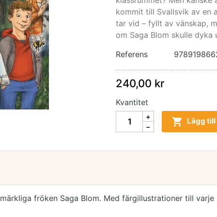
klassrummet? Men kanske ä
kommit till Svallsvik av en
tar vid – fyllt av vänskap,
om Saga Blom skulle dyka up
Referens
978919866
240,00 kr
Kvantitet

Lägg til
ärkliga fröken Saga Blom. Med färgillustrationer till varje 