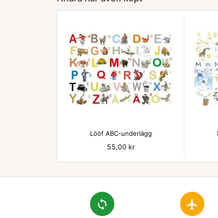

Lööf ABC-underlägg
Pris
55,00 kr
loop
flight