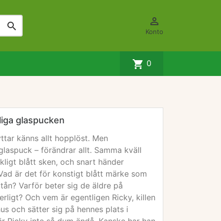


Konto
shopping_cart
0
liga glaspucken
yttar känns allt hopplöst. Men
glaspuck – förändrar allt. Samma kväll
kligt blått sken, och snart händer
 Vad är det för konstigt blått märke som
ortån? Varför beter sig de äldre på
ligt? Och vem är egentligen Ricky, killen
hus och sätter sig på hennes plats i