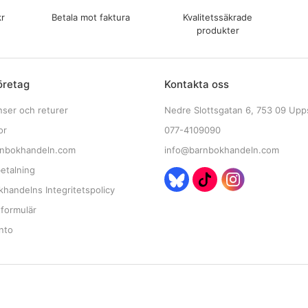
kr
Betala mot faktura
Kvalitetssäkrade
produkter
öretag
Kontakta oss
nser och returer
Nedre Slottsgatan 6, 753 09 Upp
or
077-4109090
nbokhandeln.com
info@barnbokhandeln.com
etalning
handelns Integritetspolicy
tformulär
nto