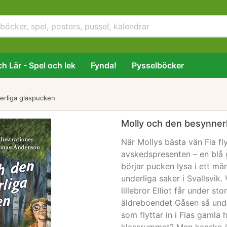
h Lär - Spel och lek
Fynda!
Pysselböcker
erliga glaspucken
Molly och den besynner
När Mollys bästa vän Fia fl
avskedspresenten – en blå 
börjar pucken lysa i ett mär
underliga saker i Svallsvik.
lillebror Elliot får under st
äldreboendet Gåsen så under
som flyttar in i Fias gamla 