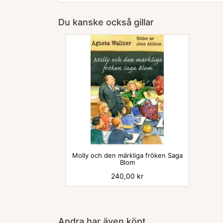
Du kanske också gillar

Molly och den märkliga fröken Saga
Blom
Pris
240,00 kr
Andra har även köpt