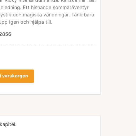
r Ricky inte så dum ändå. Kanske har han
 anledning. Ett hisnande sommaräventyr
 mystik och magiska vändningar. Tänk bara
p igen och hjälpa till.
2856
l i varukorgen
kapitel.