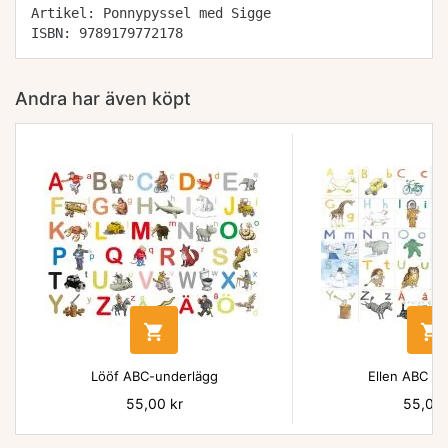
Artikel: Ponnypyssel med Sigge
ISBN: 9789179772178
Andra har även köpt


Lööf ABC-underlägg
Ellen ABC un
Pris
55,00 kr
Pris
55,00 