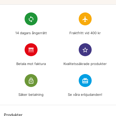
loop
flight
14 dagars ångerrätt
Fraktfritt vid 400 kr
line_style
star_border
Betala mot faktura
Kvalitetssäkrade produkter
lock_outline
redeem
Säker betalning
Se våra erbjudanden!
Produkter