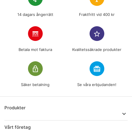
14 dagars ångerrätt
Fraktfritt vid 400 kr
line_style
star_border
Betala mot faktura
Kvalitetssäkrade produkter
lock_outline
redeem
Säker betalning
Se våra erbjudanden!
Produkter

Vårt företag