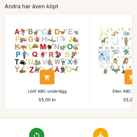
Andra har även köpt


Lööf ABC-underlägg
Ellen ABC un
Pris
55,00 kr
Pris
55,00 
loop
flight