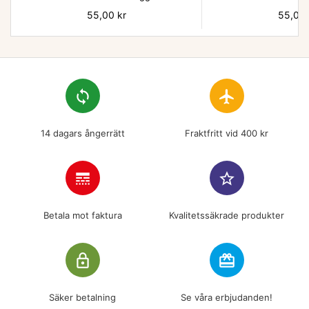
Pris
55,00 kr
Pris
55,00 
loop
flight
14 dagars ångerrätt
Fraktfritt vid 400 kr
line_style
star_border
Betala mot faktura
Kvalitetssäkrade produkter
lock_outline
redeem
Säker betalning
Se våra erbjudanden!