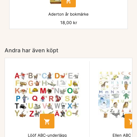

Aderton år bokmärke
Pris
18,00 kr
Andra har även köpt


Lööf ABC-underlägg
Ellen ABC un