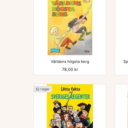

Världens högsta berg
Sp
Pris
78,00 kr
Ej i lager