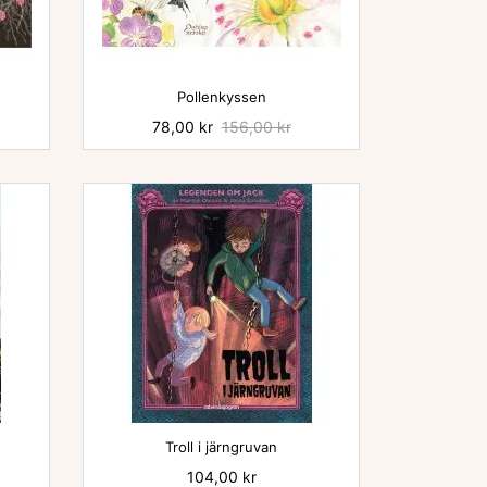

Pollenkyssen
Pris
78,00 kr
Baspris
156,00 kr

Troll i järngruvan
Pris
104,00 kr