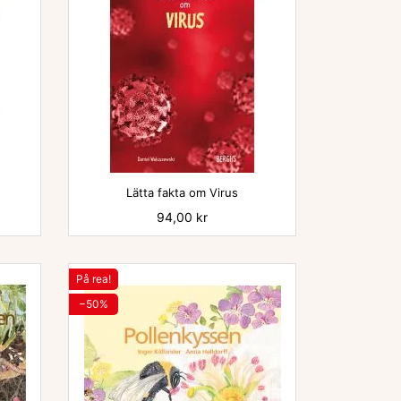

Lätta fakta om Virus
Pris
94,00 kr
På rea!
−50%