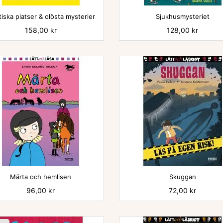


iska platser & olösta mysterier
Sjukhusmysteriet
Pris
158,00 kr
Pris
128,00 kr


Märta och hemlisen
Skuggan
Pris
96,00 kr
Pris
72,00 kr