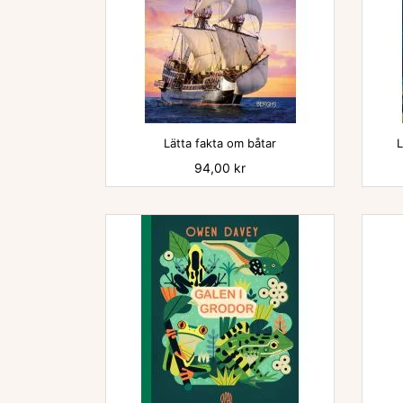

Lätta fakta om båtar
L
Pris
94,00 kr