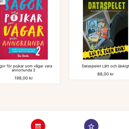
ger

gor för pojkar som vågar vara
Dataspelet Lätt och läskig
annorlunda 2
Pris
88,00 kr
Pris
198,00 kr
line_style
star_border