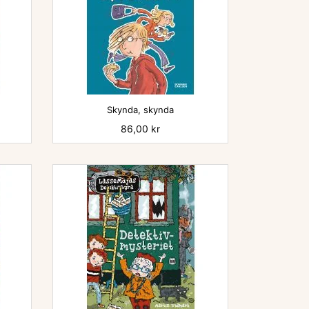

Skynda, skynda
Pris
86,00 kr