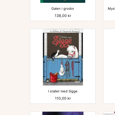

Galen i grodor
Myst
Pris
138,00 kr

I stallet med Sigge
Pris
110,00 kr