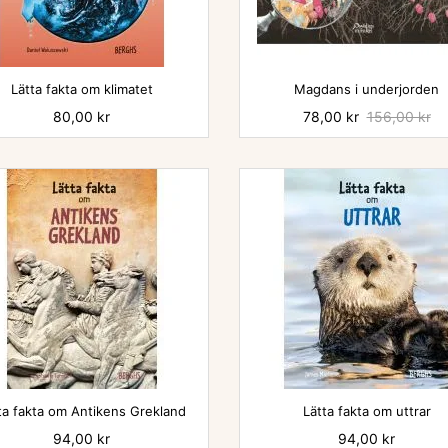


Lätta fakta om klimatet
Magdans i underjorden
Pris
80,00 kr
Pris
78,00 kr
Baspris
156,00 kr


ta fakta om Antikens Grekland
Lätta fakta om uttrar
Pris
94,00 kr
Pris
94,00 kr