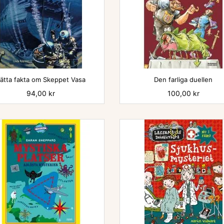


ätta fakta om Skeppet Vasa
Den farliga duellen
Pris
94,00 kr
Pris
100,00 kr