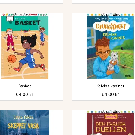


Basket
Kelvins kaniner
Pris
64,00 kr
Pris
64,00 kr