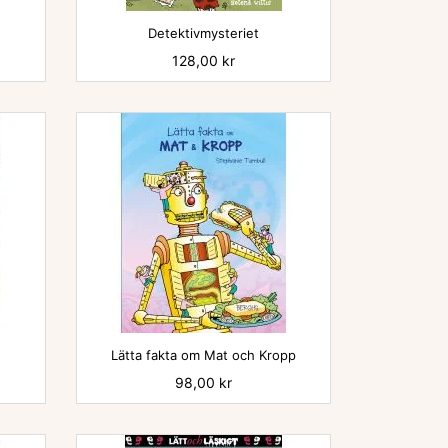

Detektivmysteriet
Pris
128,00 kr

Lätta fakta om Mat och Kropp
Pris
98,00 kr