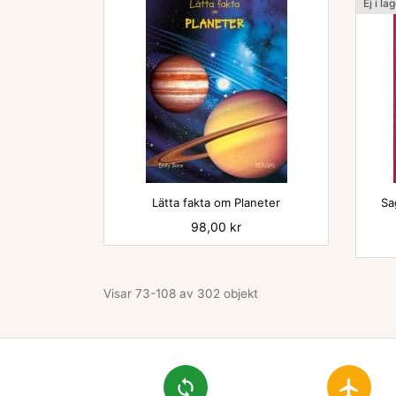
Ej i la

Lätta fakta om Planeter
Sa
Pris
98,00 kr
Visar 73-108 av 302 objekt
loop
flight