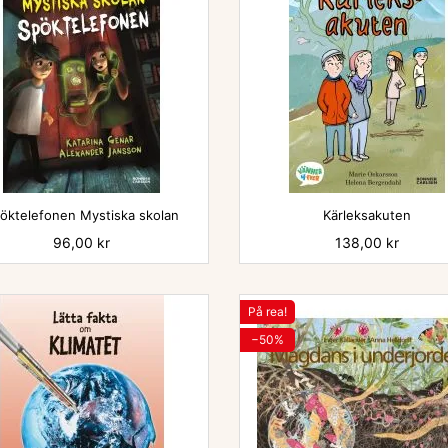


öktelefonen Mystiska skolan
Kärleksakuten
Pris
96,00 kr
Pris
138,00 kr
På rea!
−50%