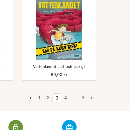

t
Vattenlandet Lätt och läskigt
Pris
80,00 kr
1
2
4
…
9
3


lock_outline
redeem