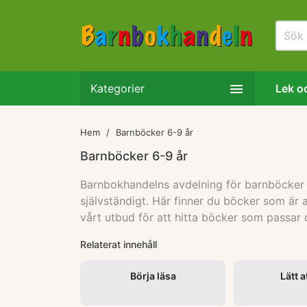

Kategorier
Lek oc
Hem
Barnböcker 6-9 år
Barnböcker 6-9 år
Barnbokhandelns avdelning för barnböcker 6–9
självständigt. Här finner du böcker som är 
vårt utbud för att hitta böcker som passar di
Relaterat innehåll
Börja läsa
Lätt a