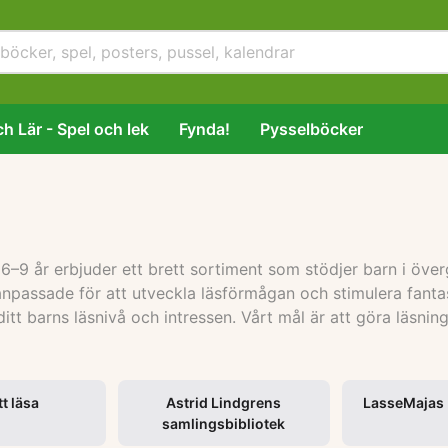
h Lär - Spel och lek
Fynda!
Pysselböcker
 år erbjuder ett brett sortiment som stödjer barn i övergån
anpassade för att utveckla läsförmågan och stimulera fanta
tt barns läsnivå och intressen. Vårt mål är att göra läsninge
tt läsa
Astrid Lindgrens
LasseMajas 
samlingsbibliotek