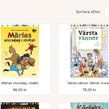
Sortera efter:


Märtas otursdag i stallet
Värsta vänner Vänner 4-ev
Pris
96,00 kr
Pris
78,00 kr