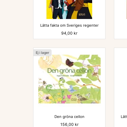
Lätta fakta om Sveriges regenter
Pris
94,00 kr
Ej i lager
Den gröna cellon
Lät
Pris
156,00 kr