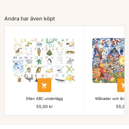
Andra har även köpt


Ellen ABC underlägg
Månader och årsti
Pris
55,00 kr
Pris
55,00 