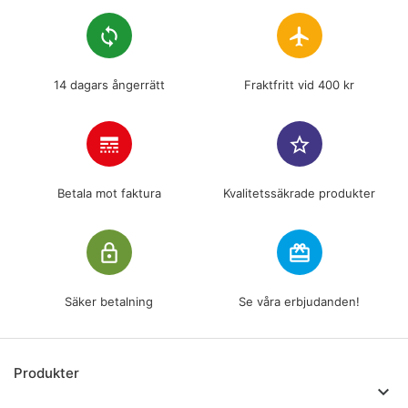
loop
flight
14 dagars ångerrätt
Fraktfritt vid 400 kr
line_style
star_border
Betala mot faktura
Kvalitetssäkrade produkter
lock_outline
redeem
Säker betalning
Se våra erbjudanden!
Produkter
