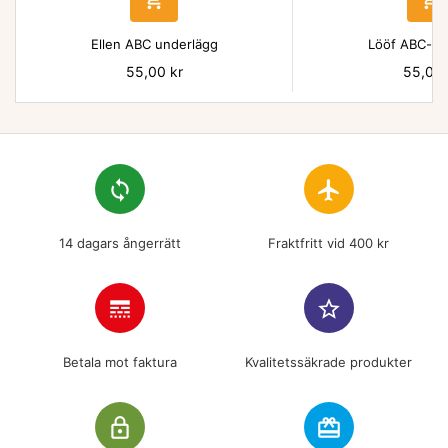
Ellen ABC underlägg
Lööf ABC-un
Pris
55,00 kr
Pris
55,00 
loop
flight
14 dagars ångerrätt
Fraktfritt vid 400 kr
line_style
star_border
Betala mot faktura
Kvalitetssäkrade produkter
lock_outline
redeem