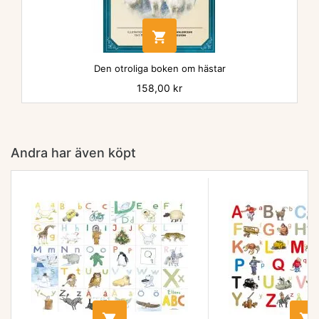

Den otroliga boken om hästar
Pris
158,00 kr
Andra har även köpt

