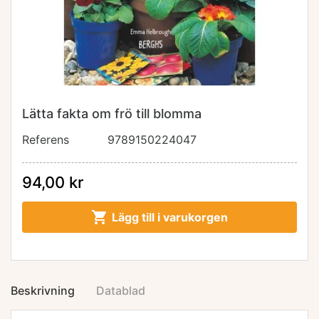
Lätta fakta om frö till blomma
Referens
9789150224047
94,00 kr

Lägg till i varukorgen
Beskrivning
Datablad