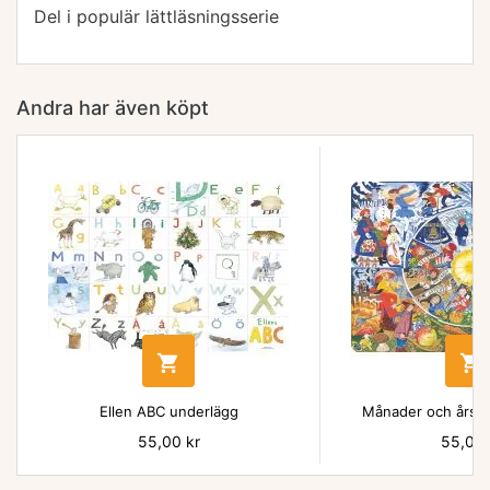
Del i populär lättläsningsserie
Andra har även köpt


Ellen ABC underlägg
Månader och årsti
Pris
55,00 kr
Pris
55,00 