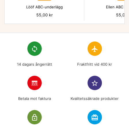
Lööf ABC-underlägg
Ellen ABC un
Pris
55,00 kr
Pris
55,00 
loop
flight
14 dagars ångerrätt
Fraktfritt vid 400 kr
line_style
star_border
Betala mot faktura
Kvalitetssäkrade produkter
lock_outline
redeem