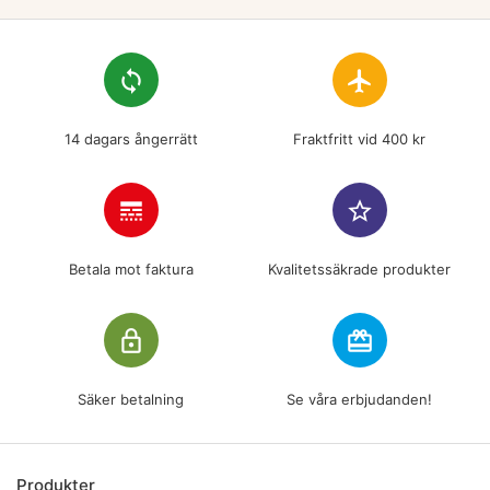
loop
flight
14 dagars ångerrätt
Fraktfritt vid 400 kr
line_style
star_border
Betala mot faktura
Kvalitetssäkrade produkter
lock_outline
redeem
Säker betalning
Se våra erbjudanden!
Produkter