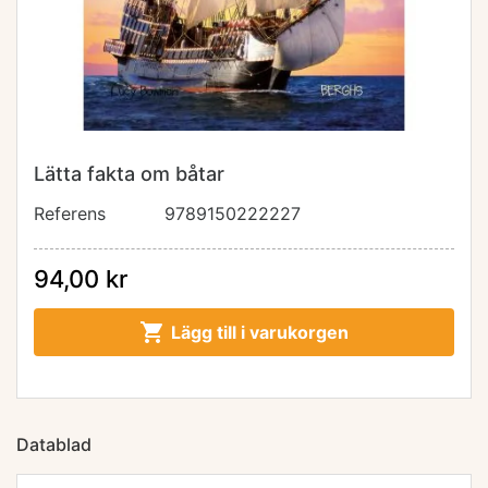
Lätta fakta om båtar
Referens
9789150222227
94,00 kr

Lägg till i varukorgen
Datablad