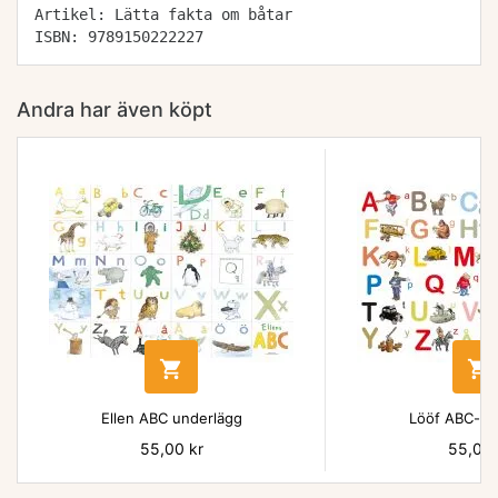
Artikel: Lätta fakta om båtar
ISBN: 9789150222227
Andra har även köpt


Ellen ABC underlägg
Lööf ABC-un
Pris
55,00 kr
Pris
55,00 