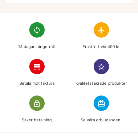
loop
flight
14 dagars ångerrätt
Fraktfritt vid 400 kr
line_style
star_border
Betala mot faktura
Kvalitetssäkrade produkter
lock_outline
redeem
Säker betalning
Se våra erbjudanden!