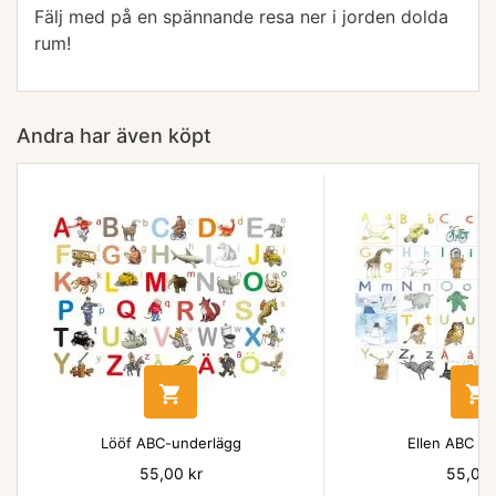
Fälj med på en spännande resa ner i jorden dolda
rum!
Andra har även köpt


Lööf ABC-underlägg
Ellen ABC un
Pris
55,00 kr
Pris
55,00 