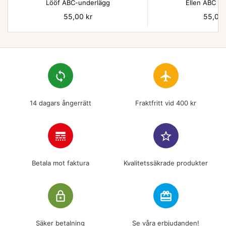
Lööf ABC-underlägg
Ellen ABC un
Pris
55,00 kr
Pris
55,00 
loop
flight
14 dagars ångerrätt
Fraktfritt vid 400 kr
line_style
star_border
Betala mot faktura
Kvalitetssäkrade produkter
lock_outline
redeem
Säker betalning
Se våra erbjudanden!