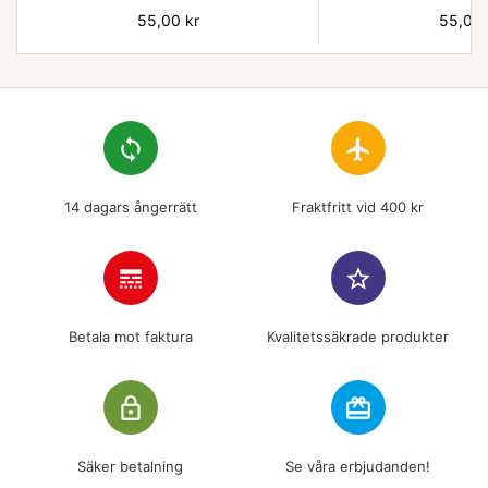
Pris
55,00 kr
Pris
55,00 
loop
flight
14 dagars ångerrätt
Fraktfritt vid 400 kr
line_style
star_border
Betala mot faktura
Kvalitetssäkrade produkter
lock_outline
redeem
Säker betalning
Se våra erbjudanden!