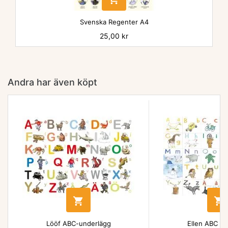
Svenska Regenter A4
Pris
25,00 kr
Andra har även köpt


Lööf ABC-underlägg
Ellen ABC un