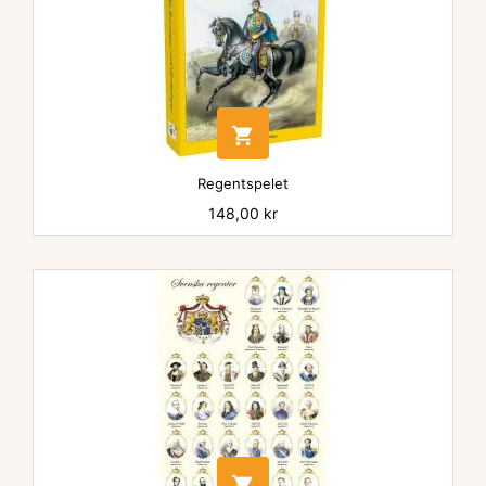

Regentspelet
Pris
148,00 kr
