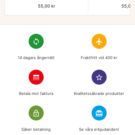
Pris
55,00 kr
Pris
55,00 
loop
flight
14 dagars ångerrätt
Fraktfritt vid 400 kr
line_style
star_border
Betala mot faktura
Kvalitetssäkrade produkter
lock_outline
redeem
Säker betalning
Se våra erbjudanden!