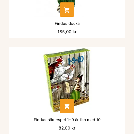

Findus docka
Pris
185,00 kr

Findus räknespel 1+9 är lika med 10
Pris
82,00 kr