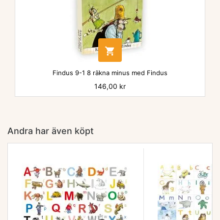

Findus 9-1 8 räkna minus med Findus
Pris
146,00 kr
Andra har även köpt