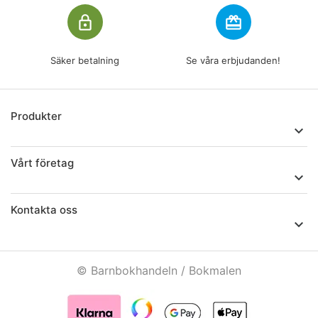
lock_outline
redeem
Säker betalning
Se våra erbjudanden!
Produkter

Vårt företag

Kontakta oss

© Barnbokhandeln / Bokmalen