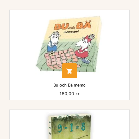

Bu och Bä memo
Pris
160,00 kr