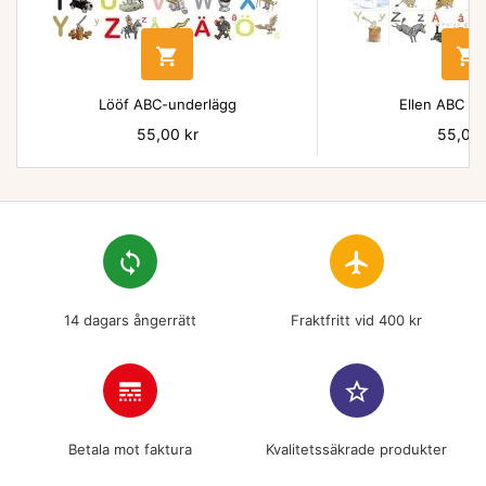


Lööf ABC-underlägg
Ellen ABC un
Pris
55,00 kr
Pris
55,00 
loop
flight
14 dagars ångerrätt
Fraktfritt vid 400 kr
line_style
star_border
Betala mot faktura
Kvalitetssäkrade produkter