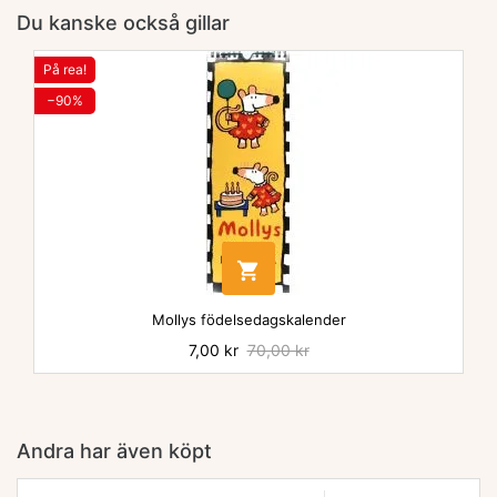
Du kanske också gillar
På rea!
−90%

Mollys födelsedagskalender
Pris
7,00 kr
Baspris
70,00 kr
Andra har även köpt