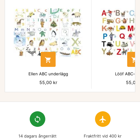


Ellen ABC underlägg
Lööf ABC-un
Pris
55,00 kr
Pris
55,00 
loop
flight
14 dagars ångerrätt
Fraktfritt vid 400 kr