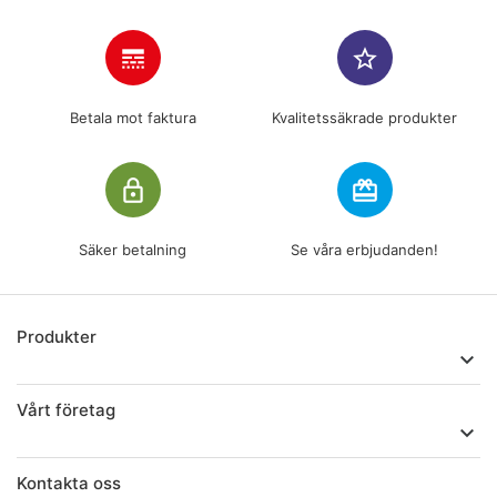
line_style
star_border
Betala mot faktura
Kvalitetssäkrade produkter
lock_outline
redeem
Säker betalning
Se våra erbjudanden!
Produkter

Vårt företag

Kontakta oss