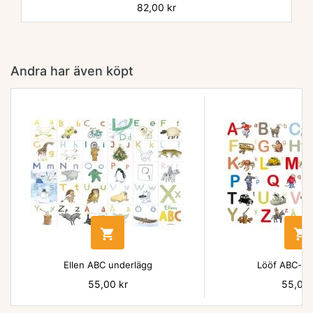
Pris
82,00 kr
Andra har även köpt


Ellen ABC underlägg
Lööf ABC-un
Pris
55,00 kr
Pris
55,00 