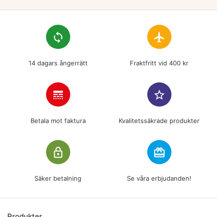
loop
flight
14 dagars ångerrätt
Fraktfritt vid 400 kr
line_style
star_border
Betala mot faktura
Kvalitetssäkrade produkter
lock_outline
redeem
Säker betalning
Se våra erbjudanden!
Produkter