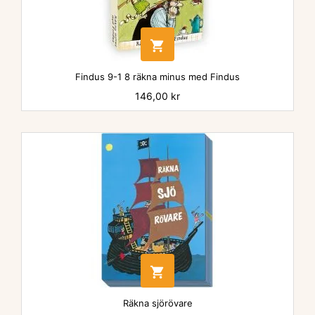

Findus 9-1 8 räkna minus med Findus
Pris
146,00 kr

Räkna sjörövare