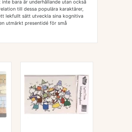
et inte bara är underhållande utan också
ation till dessa populära karaktärer,
t lekfullt sätt utveckla sina kognitiva
en utmärkt presentidé för små
