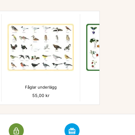


Fåglar underlägg
Bär - underlägg
Pris
55,00 kr
Pris
55,00 kr
lock_outline
redeem