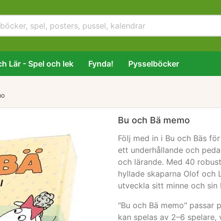
h Lär - Spel och lek
Fynda!
Pysselböcker
mo
Bu och Bä memo
Följ med in i Bu och Bäs f
ett underhållande och ped
och lärande. Med 40 robust
hyllade skaparna Olof och 
utveckla sitt minne och sin 
"Bu och Bä memo" passar pe
kan spelas av 2–6 spelare, v