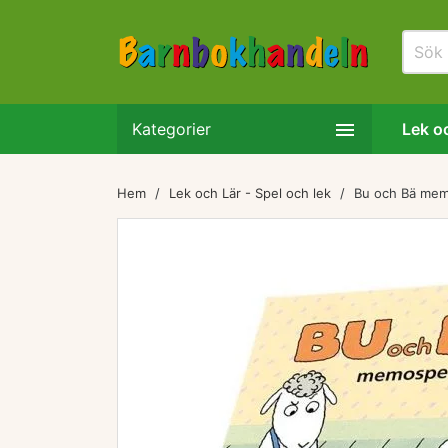

Kategorier
Lek oc
Hem
Lek och Lär - Spel och lek
Bu och Bä me