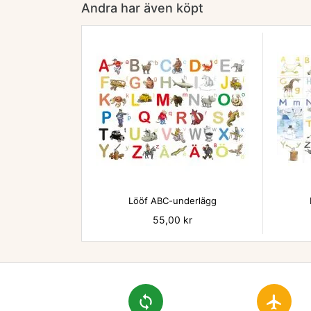
Andra har även köpt

Lööf ABC-underlägg
Pris
55,00 kr
loop
flight