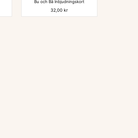
Bu och Bä Inbjudningskort
Pris
32,00 kr