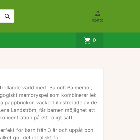


Konto
shopping_cart
0
örtrollande värld med "Bu och Bä memo",
agogiskt memoryspel som kombinerar lek
a pappbrickor, vackert illustrerade av de
Lena Landström, får barnen möjlighet att
koncentration på ett roligt sätt.
rfekt för barn från 3 år och uppåt och
ilket gör det idealiskt för