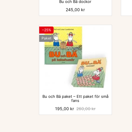
Bu och Bä dockor
Pris
245,00 kr
−25%
Paket

Bu och Bä paket – Ett paket för små
fans
Pris
195,00 kr
Baspris
260,00 kr