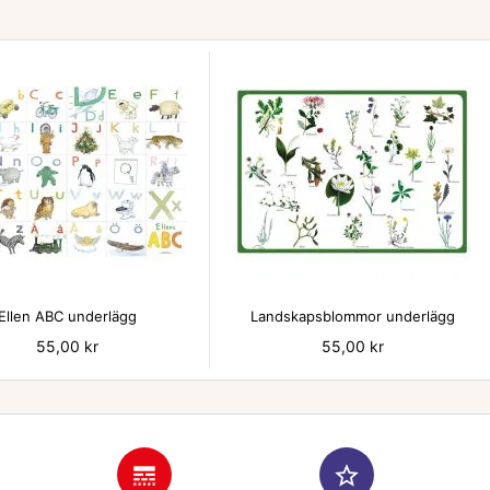


Ellen ABC underlägg
Landskapsblommor underlägg
Pris
55,00 kr
Pris
55,00 kr
line_style
star_border