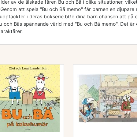
ilder av de älskade fåren Bu och Bä i olika situationer, vilk
Genom att spela "Bu och Bä memo" får barnen en djupare rel
h upptäckter i deras bokserie.bGe dina barn chansen att på et
 Bu och Bäs spännande värld med "Bu och Bä memo". Det är 
araktärer.

