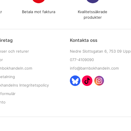
kr
Betala mot faktura
Kvalitetssäkrade
produkter
öretag
Kontakta oss
nser och returer
Nedre Slottsgatan 6, 753 09 Upp
or
077-4109090
nbokhandeln.com
info@barnbokhandeln.com
etalning
handelns Integritetspolicy
tformulär
nto