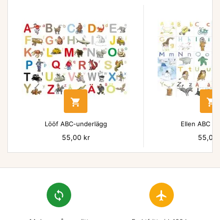


Lööf ABC-underlägg
Ellen ABC un
Pris
55,00 kr
Pris
55,00 
loop
flight