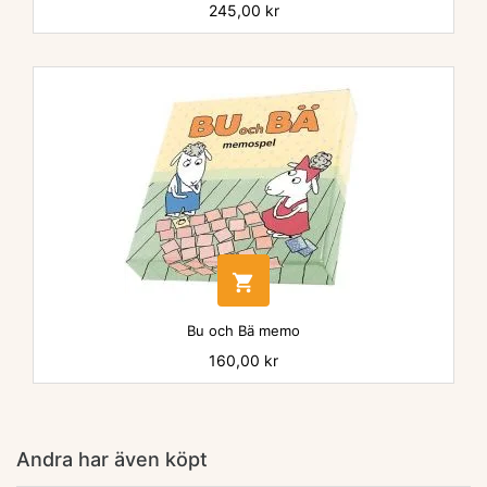
Pris
245,00 kr

Bu och Bä memo
Pris
160,00 kr
Andra har även köpt