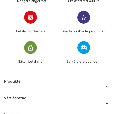
14 dagars ångerrätt
Fraktfritt vid 400 kr
line_style
star_border
Betala mot faktura
Kvalitetssäkrade produkter
lock_outline
redeem
Säker betalning
Se våra erbjudanden!
Produkter

Vårt företag
