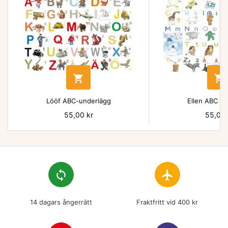


Lööf ABC-underlägg
Ellen ABC un
Pris
55,00 kr
Pris
55,00 
loop
flight
14 dagars ångerrätt
Fraktfritt vid 400 kr