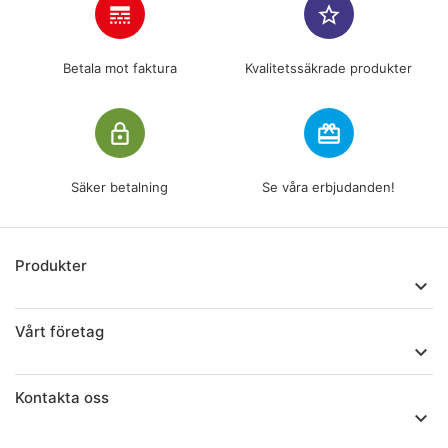
line_style
star_border
Betala mot faktura
Kvalitetssäkrade produkter
lock_outline
redeem
Säker betalning
Se våra erbjudanden!
Produkter

Vårt företag

Kontakta oss
