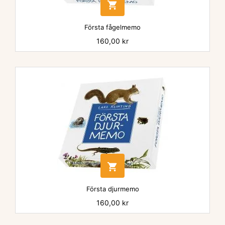

Första fågelmemo
Pris
160,00 kr

Första djurmemo
Pris
160,00 kr