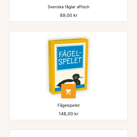
Svenska fåglar affisch
Pris
89,00 kr

Fågelspelet
Pris
148,00 kr