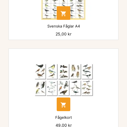

Svenska Fåglar A4
Pris
25,00 kr

Fågelkort
Pris
49,00 kr