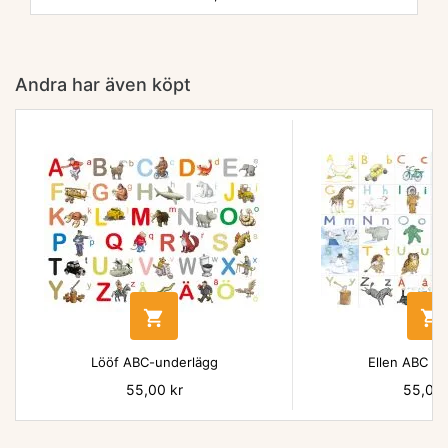
Andra har även köpt


Lööf ABC-underlägg
Ellen ABC un
Pris
55,00 kr
Pris
55,00 