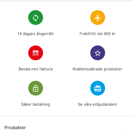
loop
flight
14 dagars ångerrätt
Fraktfritt vid 400 kr
line_style
star_border
Betala mot faktura
Kvalitetssäkrade produkter
lock_outline
redeem
Säker betalning
Se våra erbjudanden!
Produkter