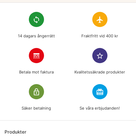
loop
flight
14 dagars ångerrätt
Fraktfritt vid 400 kr
line_style
star_border
Betala mot faktura
Kvalitetssäkrade produkter
lock_outline
redeem
Säker betalning
Se våra erbjudanden!
Produkter