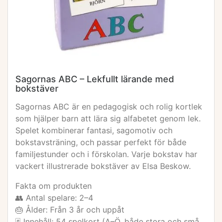
Sagornas ABC – Lekfullt lärande med
bokstäver
Sagornas ABC är en pedagogisk och rolig kortlek
som hjälper barn att lära sig alfabetet genom lek.
Spelet kombinerar fantasi, sagomotiv och
bokstavsträning, och passar perfekt för både
familjestunder och i förskolan. Varje bokstav har
vackert illustrerade bokstäver av Elsa Beskow.
Fakta om produkten
👥 Antal spelare: 2–4
🎂 Ålder: Från 3 år och uppåt
🃏 Innehåll: 54 spelkort (A–Ö, både stora och små