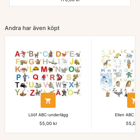
Andra har även köpt


Lööf ABC-underlägg
Ellen ABC un
Pris
55,00 kr
Pris
55,00 