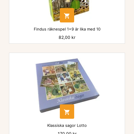

Findus räknespel 1+9 är lika med 10
Pris
82,00 kr

Klassiska sagor Lotto
Pris
170,00 kr