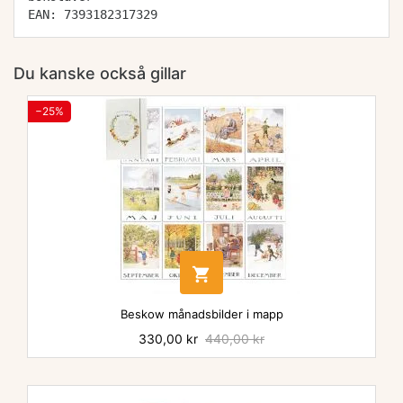
EAN: 7393182317329
Du kanske också gillar
−25%

Beskow månadsbilder i mapp
Pris
330,00 kr
Baspris
440,00 kr