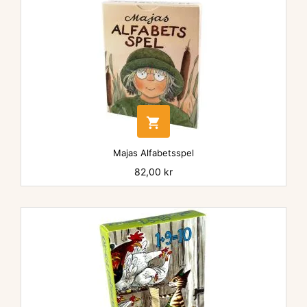

Majas Alfabetsspel
Pris
82,00 kr