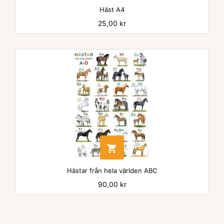
Häst A4
Pris
25,00 kr

Hästar från hela världen ABC
Pris
90,00 kr