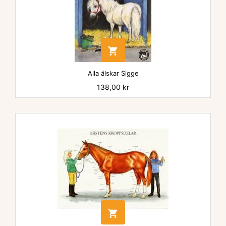

Alla älskar Sigge
Pris
138,00 kr
