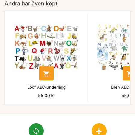
Andra har även köpt


Lööf ABC-underlägg
Ellen ABC un
Pris
55,00 kr
Pris
55,00 
loop
flight