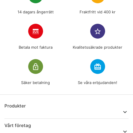
14 dagars ångerrätt
Fraktfritt vid 400 kr
line_style
star_border
Betala mot faktura
Kvalitetssäkrade produkter
lock_outline
redeem
Säker betalning
Se våra erbjudanden!
Produkter

Vårt företag
