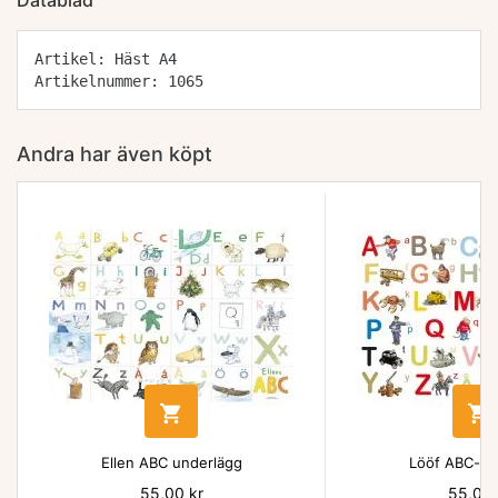
Datablad
Artikel: Häst A4
Artikelnummer: 1065
Andra har även köpt


Ellen ABC underlägg
Lööf ABC-un
Pris
55,00 kr
Pris
55,00 