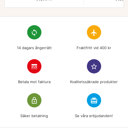
loop
flight
14 dagars ångerrätt
Fraktfritt vid 400 kr
line_style
star_border
Betala mot faktura
Kvalitetssäkrade produkter
lock_outline
redeem
Säker betalning
Se våra erbjudanden!