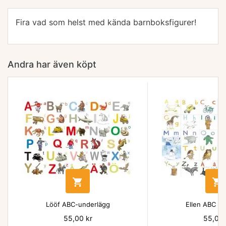
Fira vad som helst med kända barnboksfigurer!
Andra har även köpt


Lööf ABC-underlägg
Ellen ABC un
Pris
55,00 kr
Pris
55,00 