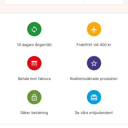
loop
flight
14 dagars ångerrätt
Fraktfritt vid 400 kr
line_style
star_border
Betala mot faktura
Kvalitetssäkrade produkter
lock_outline
redeem
Säker betalning
Se våra erbjudanden!