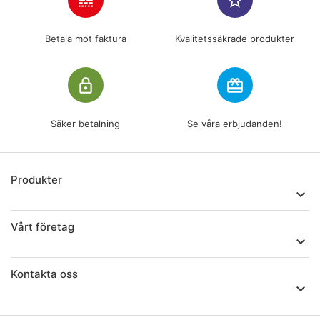
line_style
star_border
Betala mot faktura
Kvalitetssäkrade produkter
lock_outline
redeem
Säker betalning
Se våra erbjudanden!
Produkter

Vårt företag

Kontakta oss
