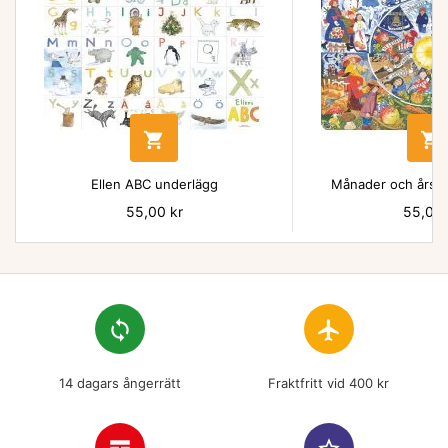


Ellen ABC underlägg
Månader och årsti
Pris
55,00 kr
Pris
55,00 
loop
flight
14 dagars ångerrätt
Fraktfritt vid 400 kr