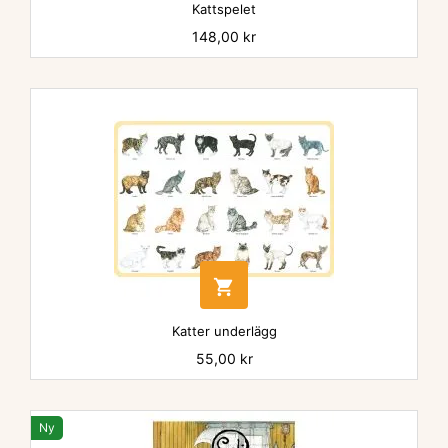
Kattspelet
Pris
148,00 kr

Katter underlägg
Pris
55,00 kr
Ny