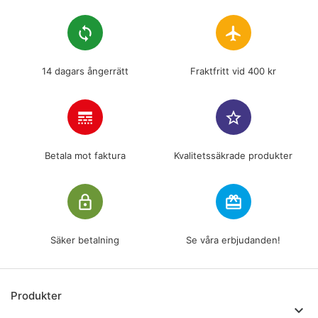
loop
flight
14 dagars ångerrätt
Fraktfritt vid 400 kr
line_style
star_border
Betala mot faktura
Kvalitetssäkrade produkter
lock_outline
redeem
Säker betalning
Se våra erbjudanden!
Produkter
