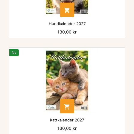

Hundkalender 2027
Pris
130,00 kr
Ny

Kattkalender 2027
Pris
130,00 kr