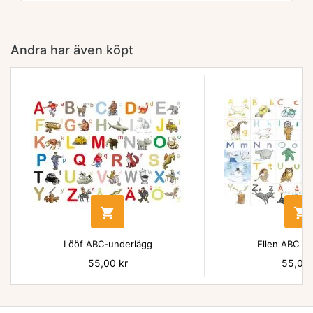
Andra har även köpt


Lööf ABC-underlägg
Ellen ABC un
Pris
55,00 kr
Pris
55,00 