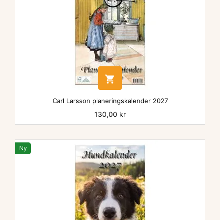

Carl Larsson planeringskalender 2027
Pris
130,00 kr
Ny