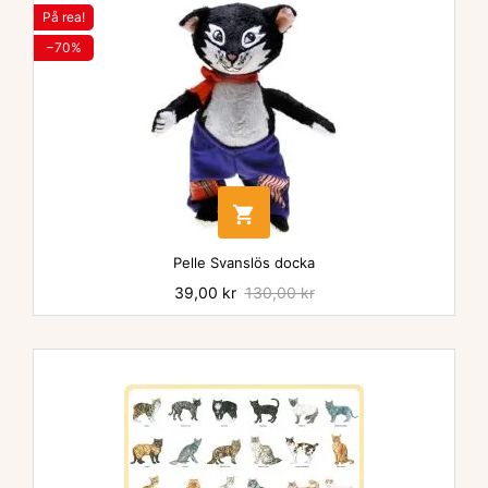
På rea!
−70%

Pelle Svanslös docka
Pris
39,00 kr
Baspris
130,00 kr