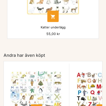

Katter underlägg
Pris
55,00 kr
Andra har även köpt