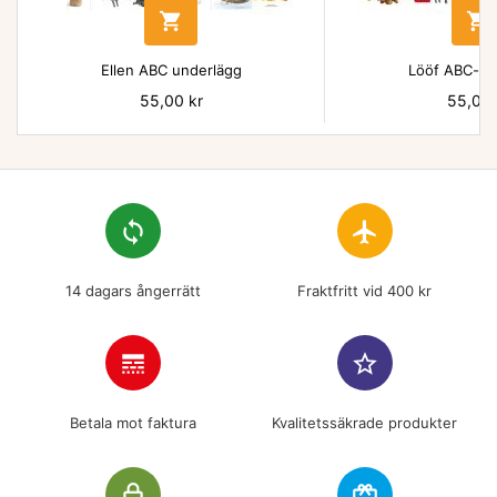


Ellen ABC underlägg
Lööf ABC-un
Pris
55,00 kr
Pris
55,00 
loop
flight
14 dagars ångerrätt
Fraktfritt vid 400 kr
line_style
star_border
Betala mot faktura
Kvalitetssäkrade produkter
lock_outline
redeem