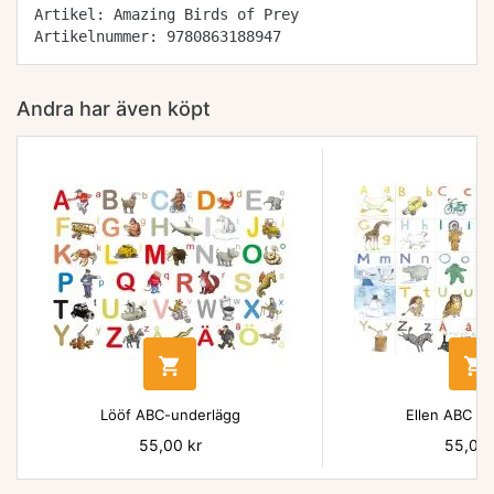
Artikel: Amazing Birds of Prey
Artikelnummer: 9780863188947
Andra har även köpt


Lööf ABC-underlägg
Ellen ABC un
Pris
55,00 kr
Pris
55,00 