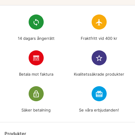
loop
flight
14 dagars ångerrätt
Fraktfritt vid 400 kr
line_style
star_border
Betala mot faktura
Kvalitetssäkrade produkter
lock_outline
redeem
Säker betalning
Se våra erbjudanden!
Produkter