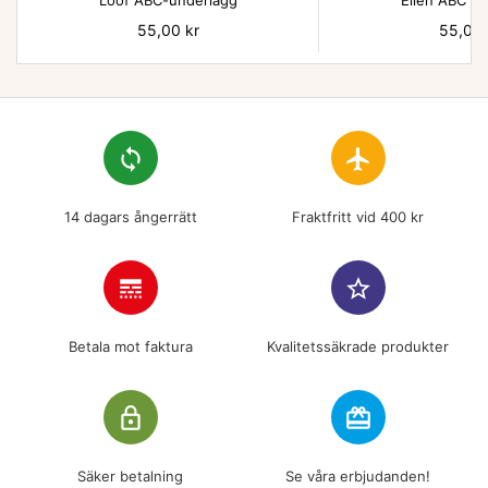
Lööf ABC-underlägg
Ellen ABC un
Pris
55,00 kr
Pris
55,00 
loop
flight
14 dagars ångerrätt
Fraktfritt vid 400 kr
line_style
star_border
Betala mot faktura
Kvalitetssäkrade produkter
lock_outline
redeem
Säker betalning
Se våra erbjudanden!