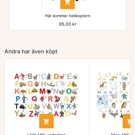

Här kommer helikoptern
Pris
95,00 kr
Andra har även köpt

