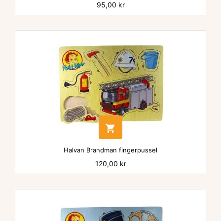
Pris
95,00 kr

Halvan Brandman fingerpussel
Pris
120,00 kr