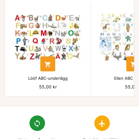


Lööf ABC-underlägg
Ellen ABC un
Pris
55,00 kr
Pris
55,00 
loop
flight