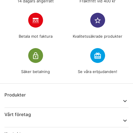
14 dagars ångerrätt
Fraktfritt vid 400 kr
line_style
star_border
Betala mot faktura
Kvalitetssäkrade produkter
lock_outline
redeem
Säker betalning
Se våra erbjudanden!
Produkter

Vårt företag
