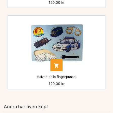
Pris
120,00 kr

Halvan polis fingerpussel
Pris
120,00 kr
Andra har även köpt