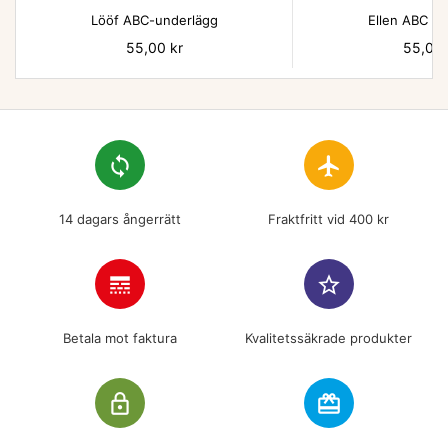
Lööf ABC-underlägg
Ellen ABC un
Pris
55,00 kr
Pris
55,00 
loop
flight
14 dagars ångerrätt
Fraktfritt vid 400 kr
line_style
star_border
Betala mot faktura
Kvalitetssäkrade produkter
lock_outline
redeem