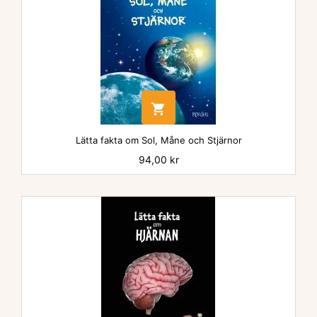

Lätta fakta om Sol, Måne och Stjärnor
Pris
94,00 kr