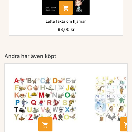

Lätta fakta om hjärnan
Pris
98,00 kr
Andra har även köpt

