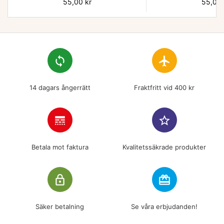
Pris
55,00 kr
Pris
55,00 
loop
flight
14 dagars ångerrätt
Fraktfritt vid 400 kr
line_style
star_border
Betala mot faktura
Kvalitetssäkrade produkter
lock_outline
redeem
Säker betalning
Se våra erbjudanden!