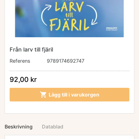
Från larv till fjäril
Referens
9789174692747
92,00 kr

Lägg till i varukorgen
Beskrivning
Datablad