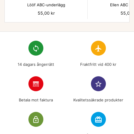
Lööf ABC-underlägg
Ellen ABC un
Pris
55,00 kr
Pris
55,00 
loop
flight
14 dagars ångerrätt
Fraktfritt vid 400 kr
line_style
star_border
Betala mot faktura
Kvalitetssäkrade produkter
lock_outline
redeem