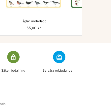


Fåglar underlägg
Bär - underlägg
Pris
55,00 kr
Pris
55,00 kr
lock_outline
redeem
Säker betalning
Se våra erbjudanden!
sala