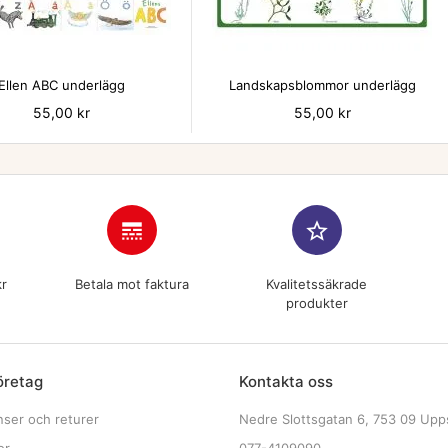


Ellen ABC underlägg
Landskapsblommor underlägg
Pris
55,00 kr
Pris
55,00 kr
line_style
star_border
kr
Betala mot faktura
Kvalitetssäkrade
produkter
öretag
Kontakta oss
nser och returer
Nedre Slottsgatan 6, 753 09 Upp