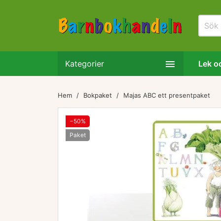

Kategorier
Lek oc
Hem
Bokpaket
Majas ABC ett presentpaket
−50%
Paket