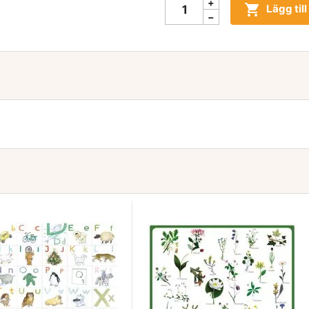

Lägg til