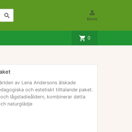


Konto
shopping_cart
0
aket
ärlden av Lena Andersons älskade
agogiska och estetiskt tilltalande paket.
- och lågstadieåldern, kombinerar detta
och naturglädje