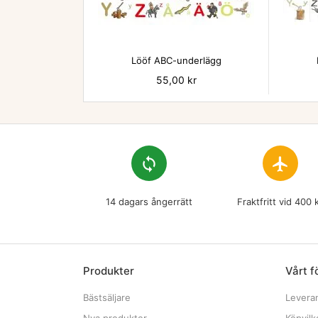

Lööf ABC-underlägg
Pris
55,00 kr
loop
flight
14 dagars ångerrätt
Fraktfritt vid 400 
Produkter
Vårt f
Bästsäljare
Levera