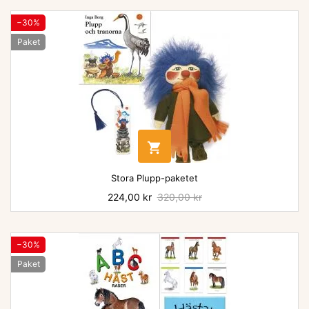
−30%
Paket

Stora Plupp-paketet
Pris
224,00 kr
Baspris
320,00 kr
−30%
Paket