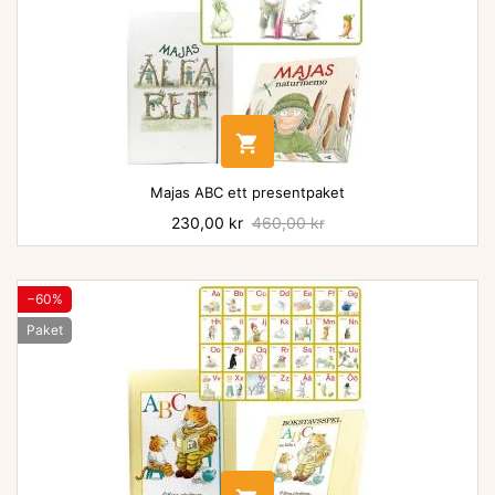

Majas ABC ett presentpaket
Pris
230,00 kr
Baspris
460,00 kr
−60%
Paket