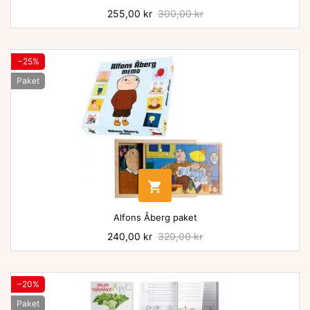
Pris
255,00 kr
Baspris
300,00 kr
−25%
Paket

Alfons Åberg paket
Pris
240,00 kr
Baspris
320,00 kr
−20%
Paket