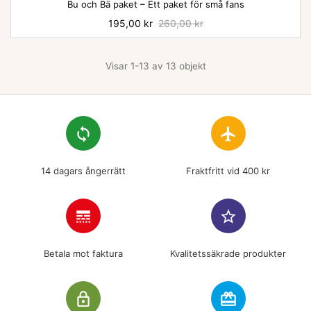
Bu och Bä paket – Ett paket för små fans
Pris
195,00 kr
Baspris
260,00 kr
Visar 1-13 av 13 objekt
loop
flight
14 dagars ångerrätt
Fraktfritt vid 400 kr
line_style
star_border
Betala mot faktura
Kvalitetssäkrade produkter
lock_outline
redeem