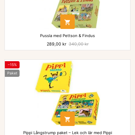

Pussla med Pettson & Findus
Pris
289,00 kr
Baspris
340,00 kr
−15%
Paket

Pippi Långstrump paket – Lek och lär med Pippi