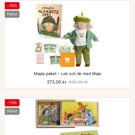
−35%
Paket

Majas paket – Lek och lär med Maja
Pris
273,00 kr
Baspris
420,00 kr
−15%
Paket