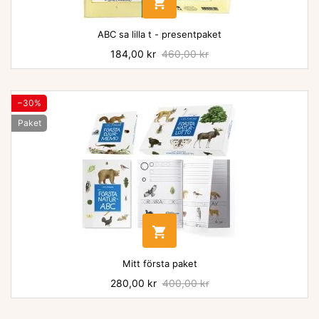

ABC sa lilla t - presentpaket
Pris
184,00 kr
Baspris
460,00 kr
−30%
Paket

Mitt första paket
Pris
280,00 kr
Baspris
400,00 kr