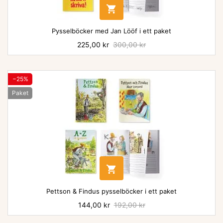

Pysselböcker med Jan Lööf i ett paket
Pris
225,00 kr
Baspris
300,00 kr
−25%
Paket

Pettson & Findus pysselböcker i ett paket
Pris
144,00 kr
Baspris
192,00 kr