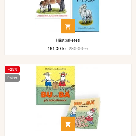

Hästpaketet!
Pris
161,00 kr
Baspris
230,00 kr
−25%
Paket
