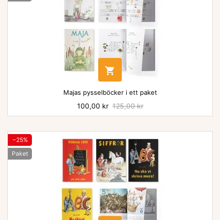

Majas pysselböcker i ett paket
Pris
100,00 kr
Baspris
125,00 kr
−25%
Paket