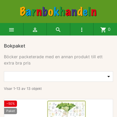




shopping_cart
0
Bokpaket
Böcker packeterade med en annan produkt till ett
extra bra pris
Produkter i denna kategori

Visar 1-13 av 13 objekt
−50%
Paket