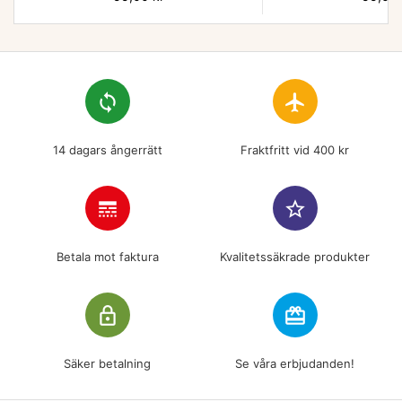
loop
flight
14 dagars ångerrätt
Fraktfritt vid 400 kr
line_style
star_border
Betala mot faktura
Kvalitetssäkrade produkter
lock_outline
redeem
Säker betalning
Se våra erbjudanden!