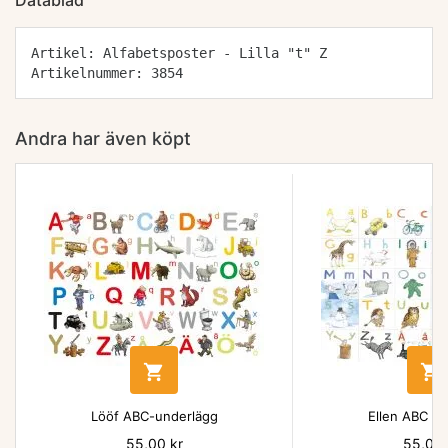
Datablad
Artikel: Alfabetsposter - Lilla "t" Z
Artikelnummer: 3854
Andra har även köpt


Lööf ABC-underlägg
Ellen ABC un
Pris
55,00 kr
Pris
55,00 