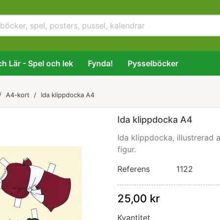
h Lär - Spel och lek
Fynda!
Pysselböcker
A4-kort
Ida klippdocka A4
Ida klippdocka A4
Ida klippdocka, illustrerad
figur.
Referens
1122
25,00 kr
Kvantitet