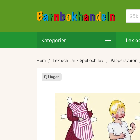

Kategorier
Lek oc
Hem
Lek och Lär - Spel och lek
Pappersvaror
Ej i lager