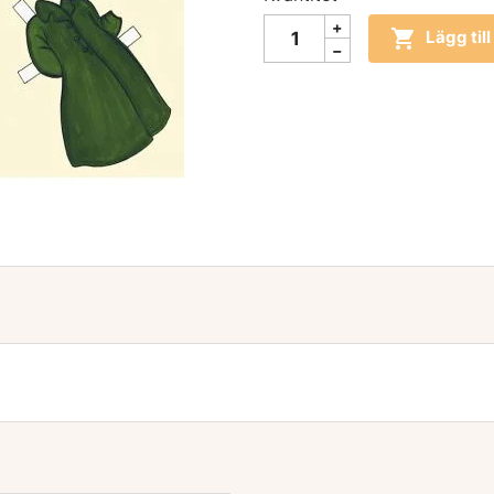

Lägg til