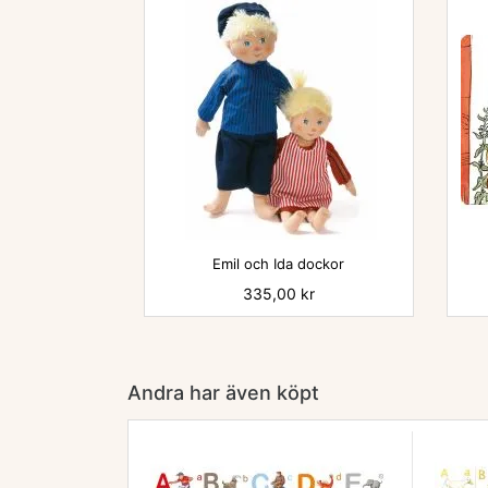

Emil och Ida dockor
Pris
335,00 kr
Andra har även köpt