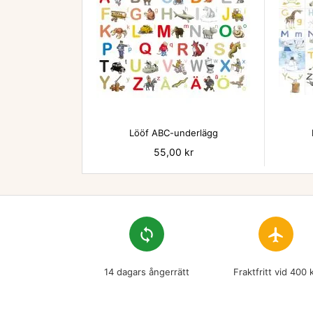

Lööf ABC-underlägg
Pris
55,00 kr
loop
flight
14 dagars ångerrätt
Fraktfritt vid 400 