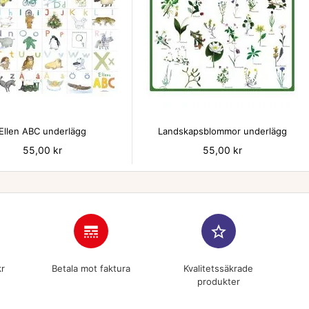


Ellen ABC underlägg
Landskapsblommor underlägg
Pris
55,00 kr
Pris
55,00 kr
line_style
star_border
kr
Betala mot faktura
Kvalitetssäkrade
produkter