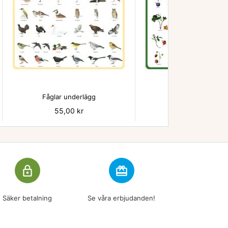


Fåglar underlägg
Bär - underlägg
Pris
55,00 kr
Pris
55,00 kr
lock_outline
redeem
Säker betalning
Se våra erbjudanden!